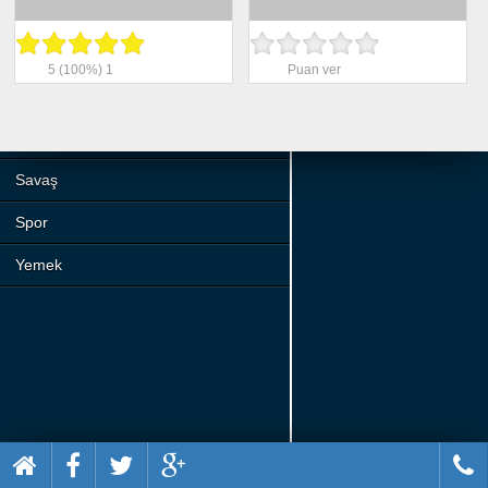
Beceri
Komik
5
(100%)
1
Puan ver
Macera
Mario
Savaş
Spor
Yemek