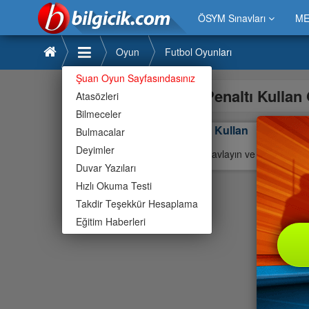
ÖSYM Sınavları
ME
Oyun
Futbol Oyunları
Şuan Oyun Sayfasındasınız
Penaltı Kulla
Atasözleri
Bilmeceler
Penaltı Kullan
Bulmacalar
Deyimler
Kaleciyi avlayın ve tüm penaltıl
Duvar Yazıları
Hızlı Okuma Testi
Takdir Teşekkür Hesaplama
Eğitim Haberleri