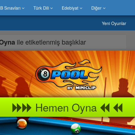
B Sınavları
Türk Dili
Edebiyat
Diğer
Yeni Oyunlar
n Oyna
ile etiketlenmiş başlıklar
arı gole çevirin
Hemen Oyna