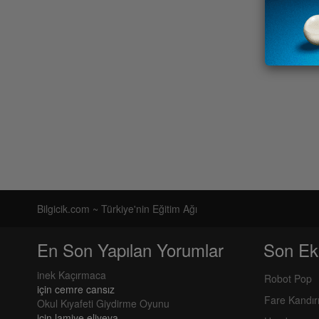
Bilgicik.com ~ Türkiye'nin Eğitim Ağı
En Son Yapılan Yorumlar
Son Ek
inek Kaçırmaca
Robot Pop
için
cemre cansız
Fare Kandı
Okul Kıyafeti Giydirme Oyunu
için
lamiye eliyeva