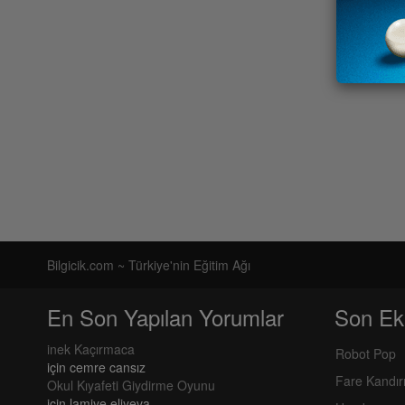
Bilgicik.com ~ Türkiye'nin Eğitim Ağı
En Son Yapılan Yorumlar
Son Ek
inek Kaçırmaca
Robot Pop
için
cemre cansız
Fare Kandı
Okul Kıyafeti Giydirme Oyunu
için
lamiye eliyeva