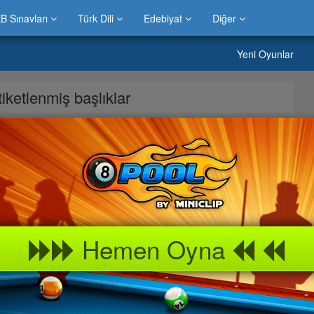
B Sınavları
Türk Dili
Edebiyat
Diğer
Yeni Oyunlar
etiketlenmiş başlıklar
g 2 oyunu sitemizde bulabilirsiniz.Evinizde çocuklarınız ile hatta
g 2 oyununu keyif alarak oynayabilirsiniz.Bilgicik oyunda neler var
rkek çocukları ve büyüklerin en beğendiği oyunlardan biri olma
k oyun portalında » Pong
Hemen Oyna