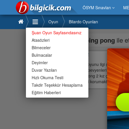
ÖSYM Sınavları
ME
Oyun
Bilardo Oyunları
Şuan Oyun Sayfasındasınız
ping pong
ile 
Atasözleri
Bilmeceler
Pong 2
Bulmacalar
Deyimler
Pong 2 oyunu ilgi çekiyor » Pon
Duvar Yazıları
büyük ebevyenleri ile bu » Pon
peki » Pong 2 kız çocukları, e
Hızlı Okuma Testi
özelliğini korumaktadır.Bilgici
Takdir Teşekkür Hesaplama
Eğitim Haberleri