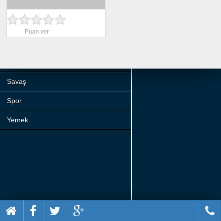
Beceri
Komik
Puan ver
Macera
Mario
Savaş
Spor
Yemek