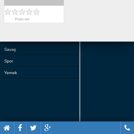
Beceri
Komik
Puan ver
Macera
Mario
Savaş
Spor
Yemek