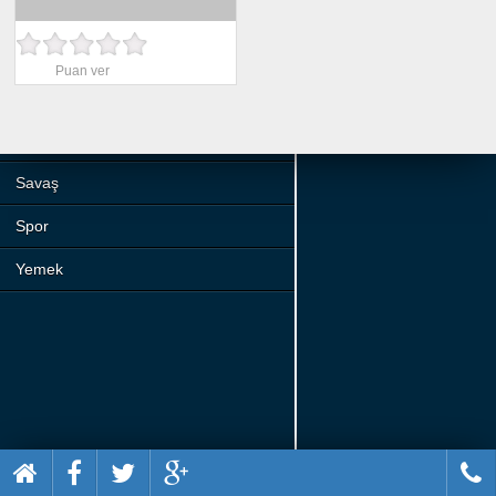
Beceri
Komik
Puan ver
Macera
Mario
Savaş
Spor
Yemek