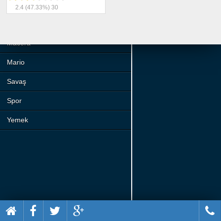
Beceri
2.4
(47.33%)
30
Komik
Macera
Mario
Savaş
Spor
Yemek