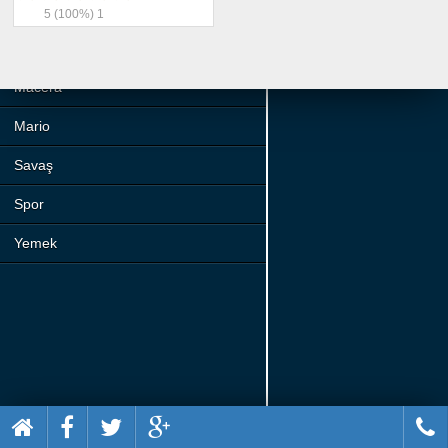
Beceri
5
(100%)
1
Komik
Macera
Mario
Savaş
Spor
Yemek