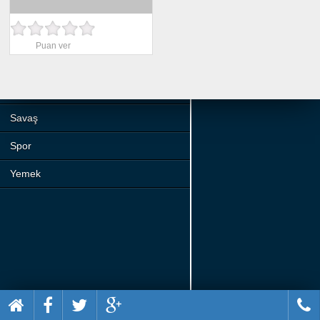
Beceri
Komik
Puan ver
Macera
Mario
Savaş
Spor
Yemek