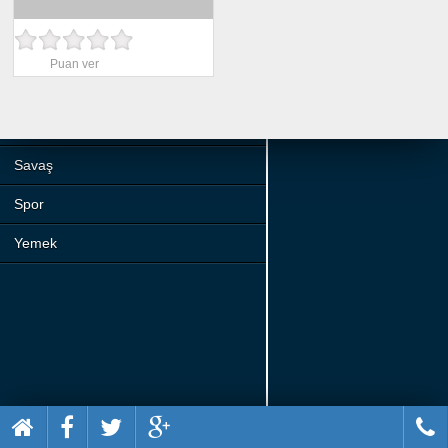
Beceri
Komik
Puan ver
Macera
Mario
Savaş
Spor
Yemek