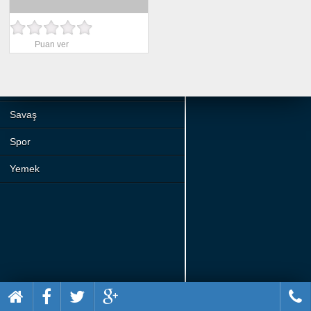
Beceri
Komik
Puan ver
Macera
Mario
Savaş
Spor
Yemek