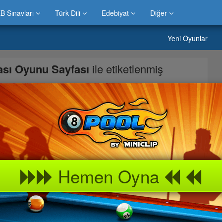
B Sınavları
Türk Dili
Edebiyat
Diğer
Yeni Oyunlar
ası Oyunu Sayfası
ile etiketlenmiş
Anan-thotep mumyası hakkındaki araştırmasına yardım edin. Solda
uklarınızın üzerine tıklayın. Daha yakından bakmak için büyüteç,
ıklayın. Öğeleri bulmak için 7 dakikanız var. Oyunda ingilizce
. İngilizce bilmiyorsanız aramanız gereken nesnelerin isimlerini
Hemen Oyna