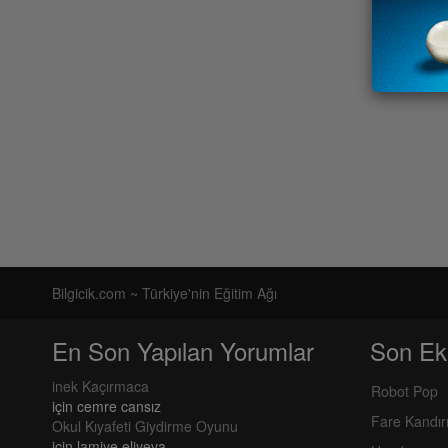
Bilgicik.com ~ Türkiye'nin Eğitim Ağı
En Son Yapılan Yorumlar
Son Ek
inek Kaçırmaca
Robot Pop
için
cemre cansız
Fare Kandı
Okul Kıyafeti Giydirme Oyunu
için
lamiye eliyeva