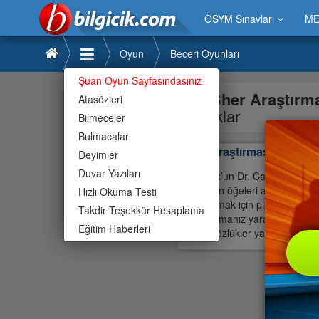
ÖSYM Sınavları
ME
Oyun
Beceri Oyunları
Şuan Oyun Sayfasındasınız
Sher Araştırm
Atasözleri
başlıklar
Bilmeceler
Bulmacalar
Sher Araştırması
Deyimler
Duvar Yazıları
Sherlock’un Dr. Carstairs ve 
listelenen öğeleri arayın, buld
Hızlı Okuma Testi
ipucu almak için pipo üzerine t
Takdir Teşekkür Hesaplama
biliyor olmanız yararınıza olur
Eğitim Haberleri
online sözlükler yardımıyla