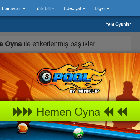
B Sınavları
Türk Dili
Edebiyat
Diğer
Yeni Oyunlar
a Oyna
ile etiketlenmiş başlıklar
kilde boyuyorsunuz iyi eğlenceler
Hemen Oyna