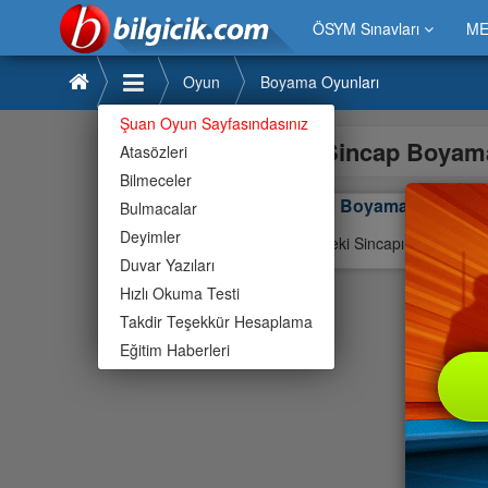
ÖSYM Sınavları
ME
Oyun
Boyama Oyunları
Şuan Oyun Sayfasındasınız
Sincap Boyam
Atasözleri
Bilmeceler
Sincap Boyama
Bulmacalar
Deyimler
Resimdeki Sincapı En güzel şe
Duvar Yazıları
Hızlı Okuma Testi
Takdir Teşekkür Hesaplama
Eğitim Haberleri