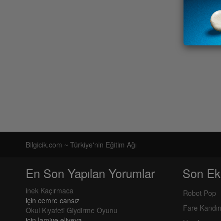
Bilgicik.com ~ Türkiye'nin Eğitim Ağı
En Son Yapılan Yorumlar
Son Ek
inek Kaçırmaca
Robot Pop
için
cemre cansız
Fare Kandı
Okul Kıyafeti Giydirme Oyunu
için
lamiye eliyeva