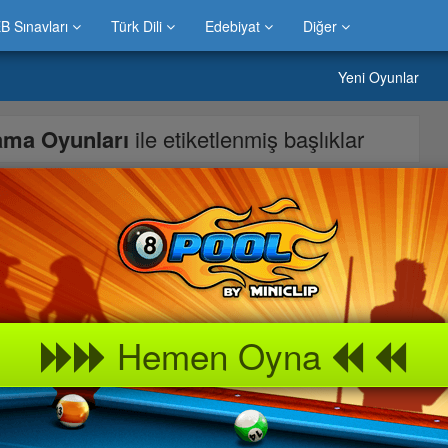
B Sınavları
Türk Dili
Edebiyat
Diğer
Yeni Oyunlar
lama Oyunları
ile etiketlenmiş başlıklar
 gelen her oyuncu için ip atlamanız gerekiyor atlamak için sarı
 Türkçe Oyunlar
Hemen Oyna