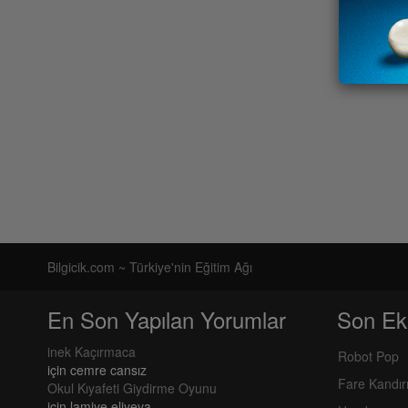
Bilgicik.com ~ Türkiye'nin Eğitim Ağı
En Son Yapılan Yorumlar
Son Ek
inek Kaçırmaca
Robot Pop
için
cemre cansız
Fare Kandı
Okul Kıyafeti Giydirme Oyunu
için
lamiye eliyeva