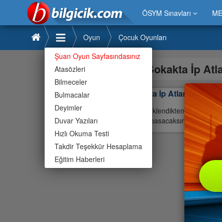
ÖSYM Sınavları
ME
Oyun
Çocuk Oyunları
Şuan Oyun Sayfasındasınız
Sokakta İp At
Atasözleri
Bilmeceler
Sokakta İp Atlama
Bulmacalar
Deyimler
Oyun yüklendikten sonra sırası
Duvar Yazıları
butona basacaksınız En Güzel
Hızlı Okuma Testi
Takdir Teşekkür Hesaplama
Eğitim Haberleri