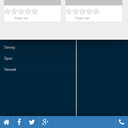
Beceri
Komik
Puan ver
Puan ver
Macera
Mario
Savaş
Spor
Yemek