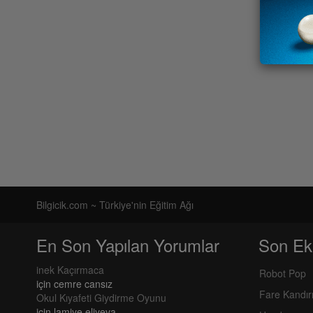
Bilgicik.com ~ Türkiye'nin Eğitim Ağı
En Son Yapılan Yorumlar
Son Ek
inek Kaçırmaca
Robot Pop
için
cemre cansız
Fare Kandı
Okul Kıyafeti Giydirme Oyunu
için
lamiye eliyeva