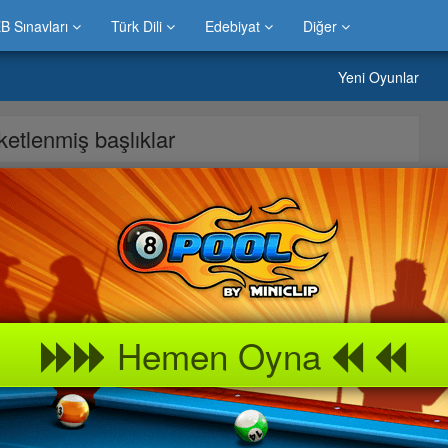
B Sınavları
Türk Dili
Edebiyat
Diğer
Yeni Oyunlar
iketlenmiş başlıklar
e yazısı.Çocuklar ve büyüklerin çok sevdiği » HarapBot
verler çok sever ve beğenirler.Ayrıca » HarapBot kız çocukları,
n beğendiği oyunlardan biri olma özelliğini korumaktadır.Bilgicik
nunu keyifle oynayabilir arkadaşlarınız ve çevrenizdekilerle
En güzel
Hemen Oyna