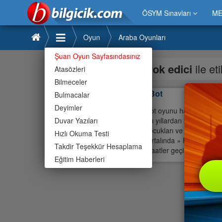
ÖSYM Sınavları
ME
Oyun
Araba Oyunları
Şuan Oyun Sayfasındasınız
yok edici
ile et
Atasözleri
Bilmeceler
HarapBot
Bulmacalar
Deyimler
HarapBot oyunu hakkında makal
Duvar Yazıları
oyununu yıllardan beri oyun se
erkek çocukları ve büyüklerin e
Hızlı Okuma Testi
oyun portalında » HarapBot oyu
Takdir Teşekkür Hesaplama
harika saatler geçirebilirsiniz.
Eğitim Haberleri