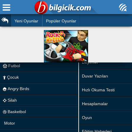
Ana Sayfa
Araba
Atasözleri
Yeni Oyunlar
Popüler Oyunlar
Bilardo
Bilmeceler
Barbie
Bulmacalar
Boyama
Deyimler
Futbol
Duvar Yazıları
Çocuk
Angry Birds
Hızlı Okuma Testi
Silah
Hesaplamalar
Basketbol
Oyun
Motor
Eğitim Haberleri