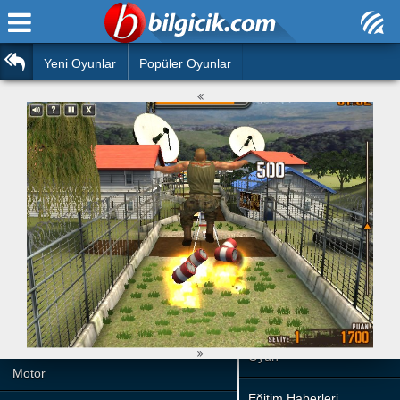
Ana Sayfa
Araba
Atasözleri
Yeni Oyunlar
Popüler Oyunlar
Bilardo
Bilmeceler
Barbie
Bulmacalar
Boyama
Deyimler
Futbol
Duvar Yazıları
Çocuk
Angry Birds
Hızlı Okuma Testi
Silah
Hesaplamalar
Basketbol
Oyun
Motor
Eğitim Haberleri