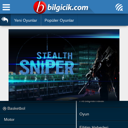
Ana Sayfa
Araba
Atasözleri
Yeni Oyunlar
Popüler Oyunlar
Bilardo
Bilmeceler
Barbie
Bulmacalar
Boyama
Deyimler
Futbol
Duvar Yazıları
Çocuk
Angry Birds
Hızlı Okuma Testi
Silah
Hesaplamalar
Basketbol
Oyun
Motor
Eğitim Haberleri