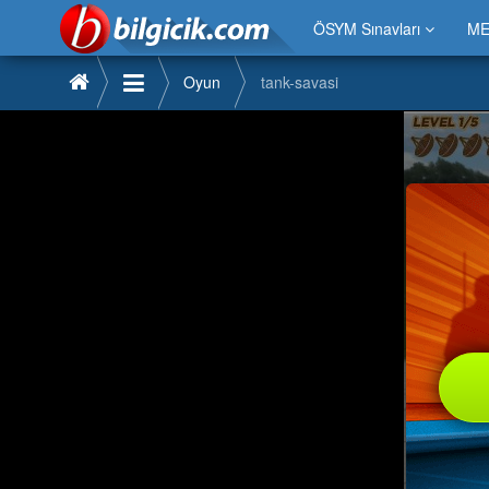
ÖSYM Sınavları
ME
Oyun
tank-savasi