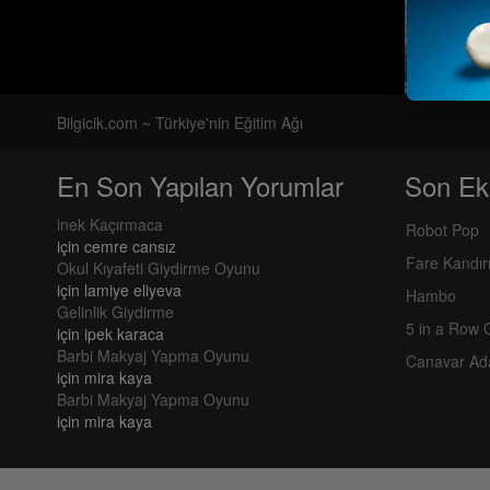
Bilgicik.com ~ Türkiye'nin Eğitim Ağı
En Son Yapılan Yorumlar
Son Ek
inek Kaçırmaca
Robot Pop
için
cemre cansız
Fare Kandı
Okul Kıyafeti Giydirme Oyunu
için
lamiye eliyeva
Hambo
Gelinlik Giydirme
5 in a Row
için
ipek karaca
Barbi Makyaj Yapma Oyunu
Canavar Ad
için
mira kaya
Barbi Makyaj Yapma Oyunu
için
mira kaya