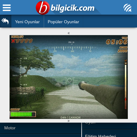
Ana Sayfa
Araba
Atasözleri
Yeni Oyunlar
Popüler Oyunlar
Bilardo
Bilmeceler
Barbie
Bulmacalar
Boyama
Deyimler
Futbol
Duvar Yazıları
Çocuk
Angry Birds
Hızlı Okuma Testi
Silah
Hesaplamalar
Basketbol
Oyun
Motor
Eğitim Haberleri