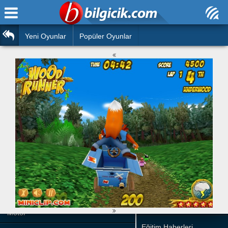
Ana Sayfa
Araba
Atasözleri
Yeni Oyunlar
Popüler Oyunlar
Bilardo
Bilmeceler
Barbie
Bulmacalar
Boyama
Deyimler
Futbol
Duvar Yazıları
Çocuk
Angry Birds
Hızlı Okuma Testi
Silah
Hesaplamalar
Basketbol
Oyun
Motor
Eğitim Haberleri