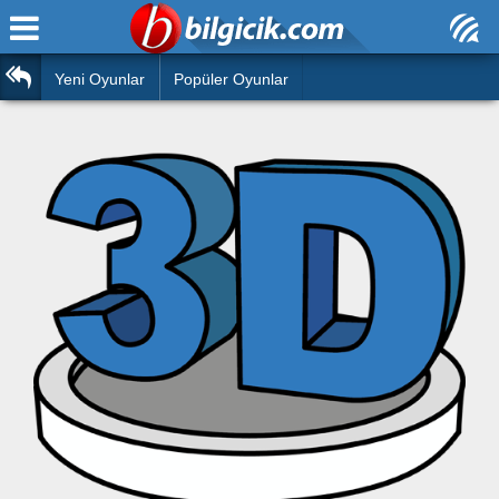
Ana Sayfa
Araba
Atasözleri
Yeni Oyunlar
Popüler Oyunlar
Bilardo
Bilmeceler
Barbie
Bulmacalar
Boyama
Deyimler
Futbol
Duvar Yazıları
Çocuk
Angry Birds
Hızlı Okuma Testi
Silah
Hesaplamalar
Basketbol
Oyun
Motor
Eğitim Haberleri