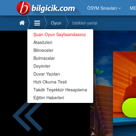
ÖSYM Sınavları
ME
Oyun
bisiklet-yarisi
Şuan Oyun Sayfasındasınız
Atasözleri
Bilmeceler
Bulmacalar
Deyimler
Duvar Yazıları
Hızlı Okuma Testi
Takdir Teşekkür Hesaplama
Eğitim Haberleri