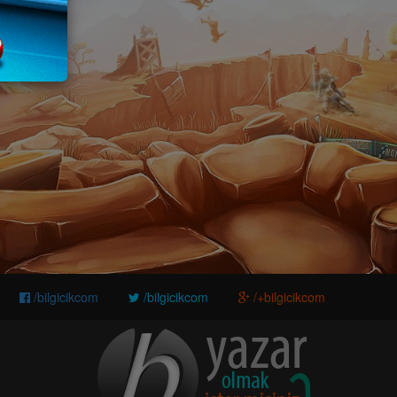
/bilgicikcom
/bilgicikcom
/+bilgicikcom