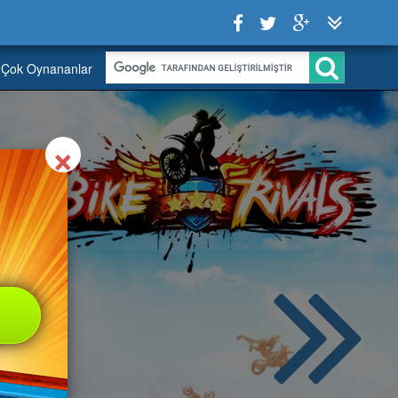
Çok Oynananlar
Close
×