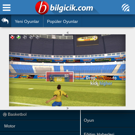
Ana Sayfa
Araba
Atasözleri
Yeni Oyunlar
Popüler Oyunlar
Bilardo
Bilmeceler
Barbie
Bulmacalar
Boyama
Deyimler
Futbol
Duvar Yazıları
Çocuk
Angry Birds
Hızlı Okuma Testi
Silah
Hesaplamalar
Basketbol
Oyun
Motor
Eğitim Haberleri