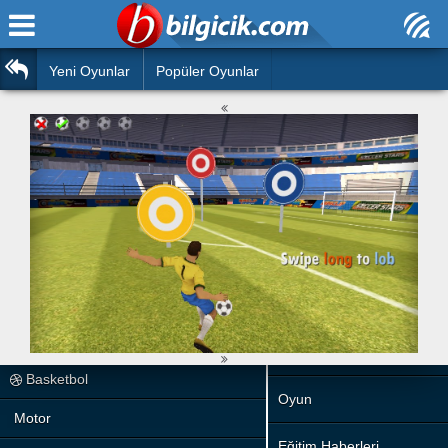
Ana Sayfa
Araba
Atasözleri
Yeni Oyunlar
Popüler Oyunlar
Bilardo
Bilmeceler
Barbie
Bulmacalar
Boyama
Deyimler
Futbol
Duvar Yazıları
Çocuk
Angry Birds
Hızlı Okuma Testi
Silah
Hesaplamalar
Basketbol
Oyun
Motor
Eğitim Haberleri