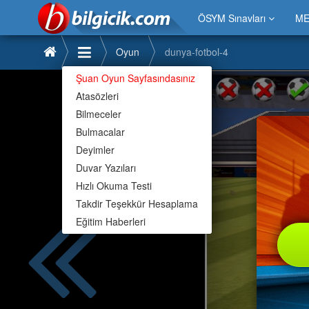
ÖSYM Sınavları
ME
Oyun
dunya-fotbol-4
Şuan Oyun Sayfasındasınız
Atasözleri
Bilmeceler
Bulmacalar
Deyimler
Duvar Yazıları
Hızlı Okuma Testi
Takdir Teşekkür Hesaplama
Eğitim Haberleri