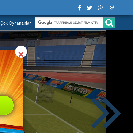
Çok Oynananlar
Close
×