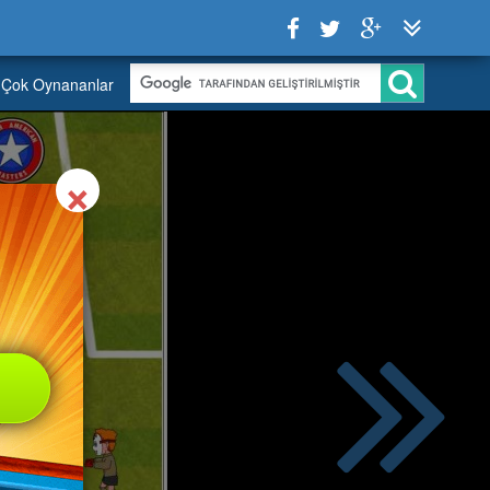
Çok Oynananlar
Close
×