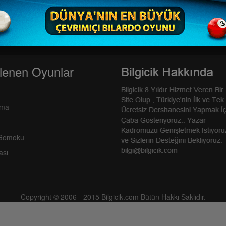
lenen Oyunlar
rma
 Gomoku
ası
Copyright © 2006 - 2015 Bilgicik.com Bütün Hakkı Saklıdır.