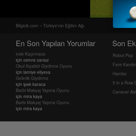
Bilgicik.com ~ Türkiye'nin Eğitim Ağı
En Son Yapılan Yorumlar
Son Ek
inek Kaçırmaca
Robot Pop
için
cemre cansız
Fare Kandı
Okul Kıyafeti Giydirme Oyunu
için
lamiye eliyeva
Hambo
Gelinlik Giydirme
5 in a Row
için
ipek karaca
Barbi Makyaj Yapma Oyunu
Canavar Ad
için
mira kaya
Barbi Makyaj Yapma Oyunu
için
mira kaya