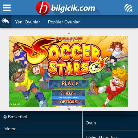
Ana Sayfa
Araba
Atasözleri
Yeni Oyunlar
Popüler Oyunlar
Bilardo
Bilmeceler
Barbie
Bulmacalar
Boyama
Deyimler
Futbol
Duvar Yazıları
Çocuk
Angry Birds
Hızlı Okuma Testi
Silah
Hesaplamalar
Basketbol
Oyun
Motor
Eğitim Haberleri