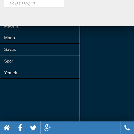
Beceri
2.9
(57.65%)
17
Komik
Macera
Mario
Savaş
Spor
Yemek