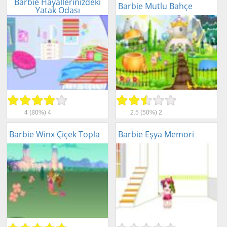
Barbie Hayallerinizdeki
Barbie Mutlu Bahçe
Yatak Odası
4
(80%)
4
2.5
(50%)
2
Barbie Winx Çiçek Topla
Barbie Eşya Memori