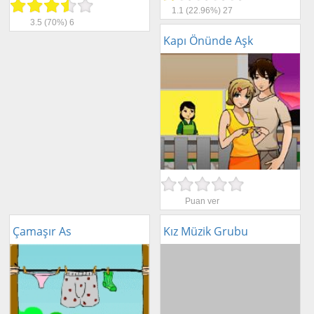
1.1
(22.96%)
27
3.5
(70%)
6
Kapı Önünde Aşk
Puan ver
Çamaşır As
Kız Müzik Grubu