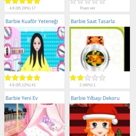
4.8
(95.29%)
17
Puan ver
Barbie Kuaför Yeteneği
Barbie Saat Tasarla
4.8
(95.12%)
41
2
(40%)
1
Barbie Yeni Ev
Barbie Yılbaşı Dekoru