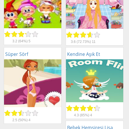
3.2
(64%)
5
3.6
(72.73%)
11
Süper Sörf
Kendine Aşık Et
4.3
(85%)
4
2.5
(50%)
4
Bebek Hemşiresi Lisa