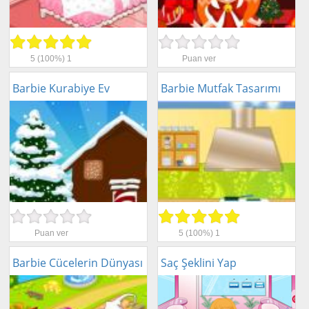
5
(100%)
1
Puan ver
Barbie Kurabiye Ev
Barbie Mutfak Tasarımı
Puan ver
5
(100%)
1
Barbie Cücelerin Dünyası
Saç Şeklini Yap