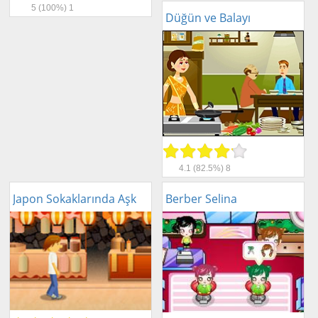
5
(100%)
1
Düğün ve Balayı
4.1
(82.5%)
8
Japon Sokaklarında Aşk
Berber Selina