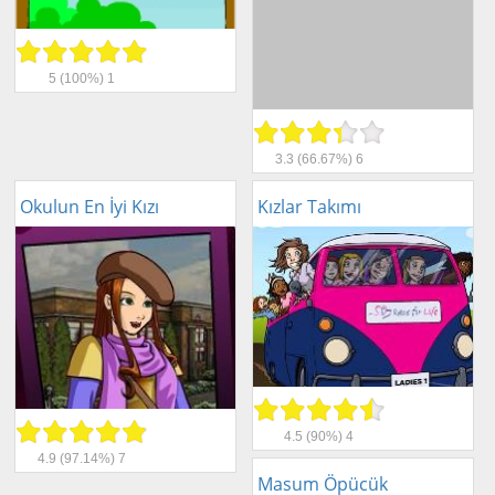
5
(100%)
1
3.3
(66.67%)
6
Okulun En İyi Kızı
Kızlar Takımı
4.5
(90%)
4
4.9
(97.14%)
7
Masum Öpücük