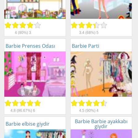
4
(80%)
3
3.4
(68%)
5
Barbie Prenses Odası
Barbie Parti
4.8
(96.67%)
6
4.5
(90%)
4
Barbie Barbie ayakkabı
Barbie elbise giydir
giydir