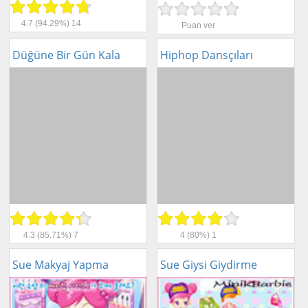
4.7
(94.29%)
14
Puan ver
Düğüne Bir Gün Kala
Hiphop Dansçıları
4.3
(85.71%)
7
4
(80%)
1
Sue Makyaj Yapma
Sue Giysi Giydirme