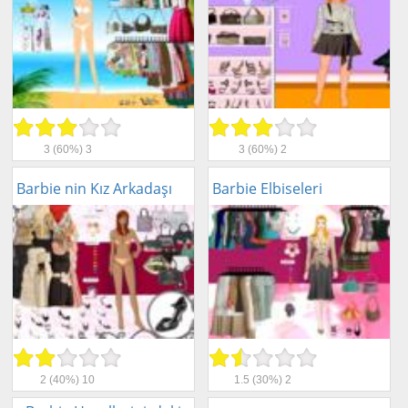
3
(60%)
3
3
(60%)
2
Barbie nin Kız Arkadaşı
Barbie Elbiseleri
2
(40%)
10
1.5
(30%)
2