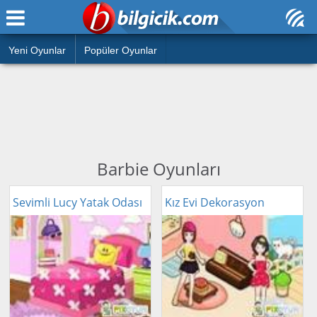
Ana Sayfa
Araba
Atasözleri
Yeni Oyunlar
Popüler Oyunlar
Bilardo
Bilmeceler
Barbie
Bulmacalar
Boyama
Deyimler
Futbol
Barbie Oyunları
Duvar Yazıları
Çocuk
Sevimli Lucy Yatak Odası
Kız Evi Dekorasyon
Angry Birds
Hızlı Okuma Testi
Silah
Hesaplamalar
Basketbol
Oyun
Motor
Eğitim Haberleri