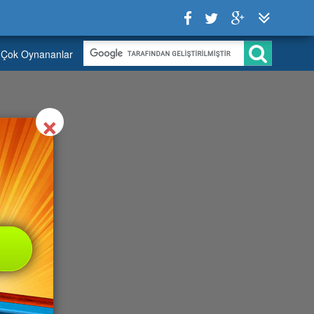
Çok Oynananlar
Close
×