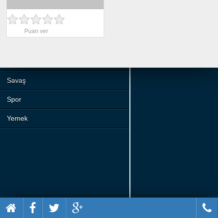
Beceri
Komik
Puan ver
Macera
Mario
Savaş
Spor
Yemek