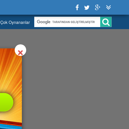
Çok Oynananlar
Close
×