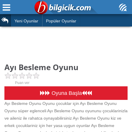
Ana Sayfa
Araba
Atasözleri
Yeni Oyunlar
Popüler Oyunlar
Bilardo
Bilmeceler
Barbie
Bulmacalar
Boyama
Deyimler
Ayı Besleme Oyunu
Futbol
Duvar Yazıları
Çocuk
Puan ver
Angry Birds
Hızlı Okuma Testi
Oyuna Başla
Silah
Ayı Besleme Oyunu Oyunu çocuklar için Ayı Besleme Oyunu
Hesaplamalar
Oyunu süper eglenceli Ayı Besleme Oyunu oyununu çocuklarinizla
Basketbol
Oyun
ve aileniz ile rahatca oynayabilirsiniz Ayı Besleme Oyunu kiz ve
Motor
erkek çocuklariniz için her yasa uygun oyunlar Ayı Besleme
Eğitim Haberleri