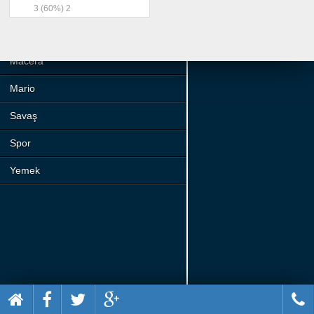
Beceri
3
(60%)
2
Komik
Macera
Mario
Savaş
Spor
Yemek