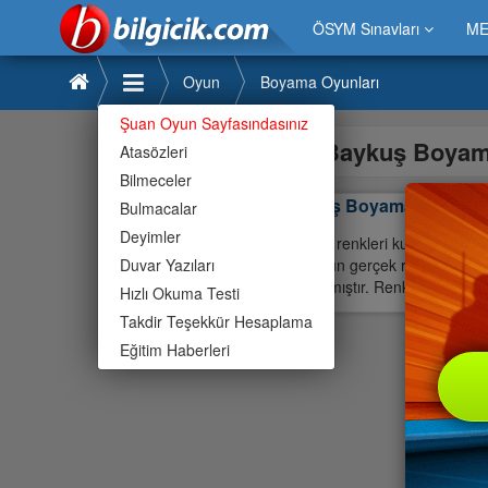
ÖSYM Sınavları
ME
Oyun
Boyama Oyunları
Şuan Oyun Sayfasındasınız
Baykuş Boyam
Atasözleri
Bilmeceler
Baykuş Boyama
Bulmacalar
Deyimler
Yandaki renkleri kullanarak or
Duvar Yazıları
Baykuşun gerçek renklerini gör
size kalmıştır. Renkleri silmek i
Hızlı Okuma Testi
Takdir Teşekkür Hesaplama
Eğitim Haberleri