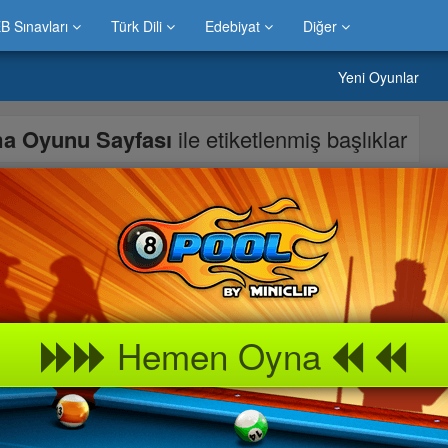
B Sınavları
Türk Dili
Edebiyat
Diğer
Yeni Oyunlar
a Oyunu Sayfası
ile etiketlenmiş başlıklar
tadaki Baykuşu boyayabilirsiniz. Resmi göstere tıklarsanız
ebilirsiniz. Tabiki Baykuşu nasıl boyamak isterseniz boyayın o
stiyorsanız asağıdaki silgeçi kullanabilirsiniz
Hemen Oyna