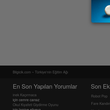
Bilgicik.com ~ Türkiye'nin Eğitim Ağı
En Son Yapılan Yorumlar
Son Ek
inek Kaçırmaca
Robot Pop
için
cemre cansız
Fare Kandı
Okul Kıyafeti Giydirme Oyunu
için
lamiye eliyeva