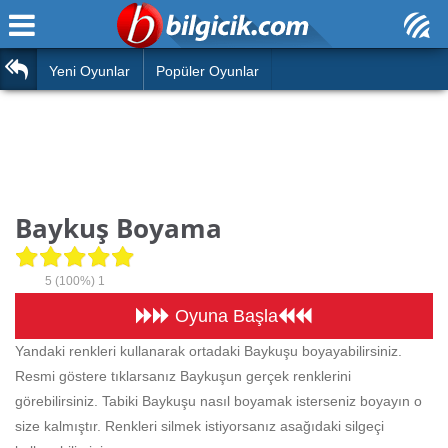
Ana Sayfa
Araba
Atasözleri
Yeni Oyunlar
Popüler Oyunlar
Bilardo
Bilmeceler
Barbie
Bulmacalar
Boyama
Deyimler
Baykuş Boyama
Futbol
Duvar Yazıları
Çocuk
5
(100%)
1
Angry Birds
Hızlı Okuma Testi
Oyuna Başla
Silah
Yandaki renkleri kullanarak ortadaki Baykuşu boyayabilirsiniz.
Hesaplamalar
Resmi göstere tıklarsanız Baykuşun gerçek renklerini
Basketbol
Oyun
görebilirsiniz. Tabiki Baykuşu nasıl boyamak isterseniz boyayın o
Motor
size kalmıştır. Renkleri silmek istiyorsanız asağıdaki silgeçi
Eğitim Haberleri