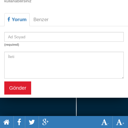
kullanabilirsiniz
Beceri
Komik
Yorum
Benzer
Macera
Mario
(required)
Savaş
Spor
Yemek
Gönder
-
+