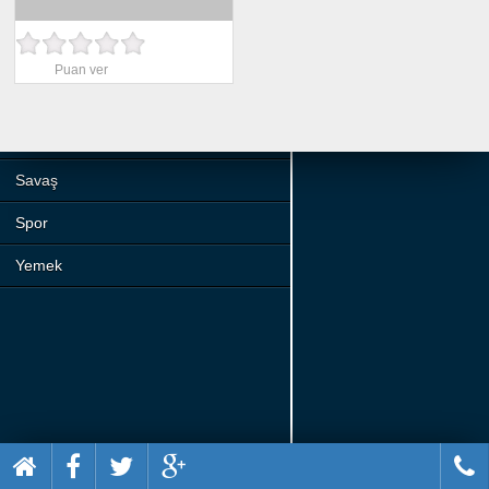
Beceri
Komik
Puan ver
Macera
Mario
Savaş
Spor
Yemek