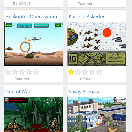
5
(100%)
1
Puan ver
Helikopter Operasyonu
Karınca Askerler
Puan ver
1
(20%)
1
God of War
Savaş Arenası