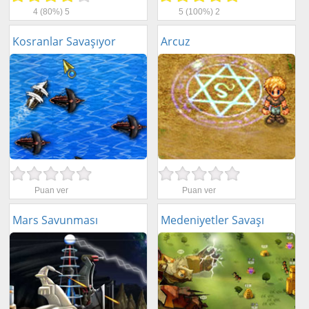
4
(80%)
5
5
(100%)
2
Kosranlar Savaşıyor
Arcuz
Puan ver
Puan ver
Mars Savunması
Medeniyetler Savaşı