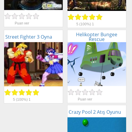
Puan ver
5
(100%)
1
Helikopter Bungee
Street Fighter 3 Oyna
Rescue
Puan ver
5
(100%)
1
Crazy Pool 2 Atış Oyunu