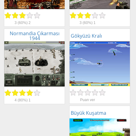
3
(60%)
2
3
(60%)
1
Normandia Çıkarması
Gökyüzü Kralı
1944
Puan ver
4
(80%)
1
Büyük Kuşatma