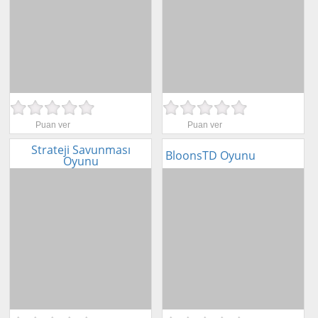
Puan ver
Puan ver
Strateji Savunması
BloonsTD Oyunu
Oyunu