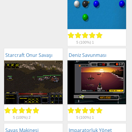
5
(100%)
1
Starcraft Onur Savaşı
Deniz Savunması
5
(100%)
2
5
(100%)
1
Savaş Makinesi
Imparatorluk Yönet