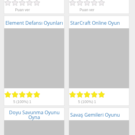
Puan ver
Puan ver
Element Defansı Oyunları
StarCraft Online Oyun
5
(100%)
1
5
(100%)
1
Doyu Savunma Oyunu
Savaş Gemileri Oyunu
Oyna