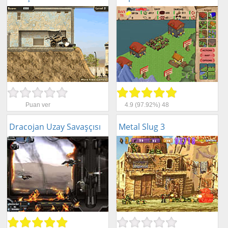
Puan ver
4.9
(97.92%)
48
Dracojan Uzay Savaşçısı
Metal Slug 3