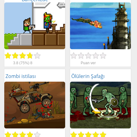
3.8
(75%)
8
Puan ver
Zombi istilası
Ölülerin Şafağı