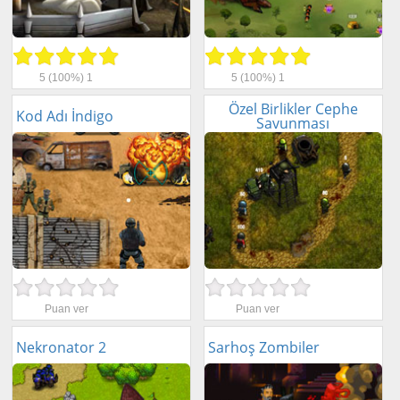
5
(100%)
1
5
(100%)
1
Özel Birlikler Cephe
Kod Adı İndigo
Savunması
Puan ver
Puan ver
Nekronator 2
Sarhoş Zombiler