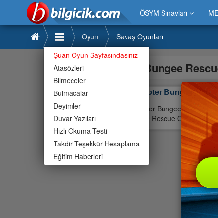
ÖSYM Sınavları
ME
Oyun
Savaş Oyunları
Şuan Oyun Sayfasındasınız
Bungee Rescu
Atasözleri
Bilmeceler
Helikopter Bungee Resc
Bulmacalar
Deyimler
Helikopter Bungee Rescue ç
Duvar Yazıları
,Bungee Rescue Oyunları,Bun
Hızlı Okuma Testi
Takdir Teşekkür Hesaplama
Eğitim Haberleri