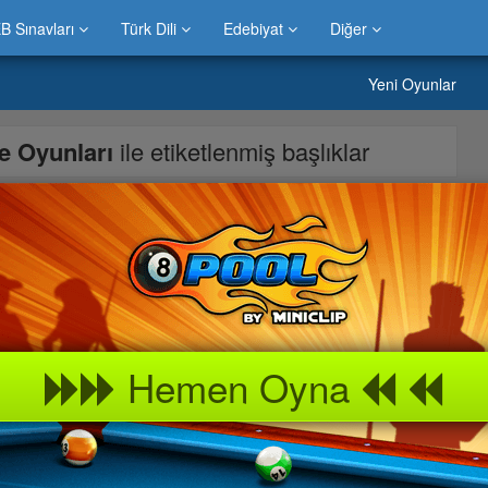
B Sınavları
Türk Dili
Edebiyat
Diğer
Yeni Oyunlar
e Oyunları
ile etiketlenmiş başlıklar
ue
ocuk oyunu, Bungee Rescue Oyunu,Bungee Rescue Oyna
gee Rescue Oyunu Sayfası
Hemen Oyna