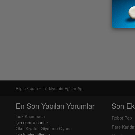
Bilgicik.com ~ Türkiye'nin Eğitim Ağı
En Son Yapılan Yorumlar
Son Ek
inek Kaçırmaca
Robot Pop
için
cemre cansız
Fare Kandı
Okul Kıyafeti Giydirme Oyunu
için
lamiye eliyeva