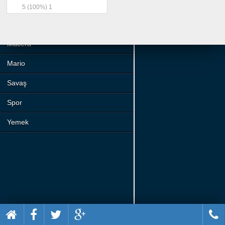
Beceri
5
(100%)
1
Komik
Macera
Mario
Savaş
Spor
Yemek