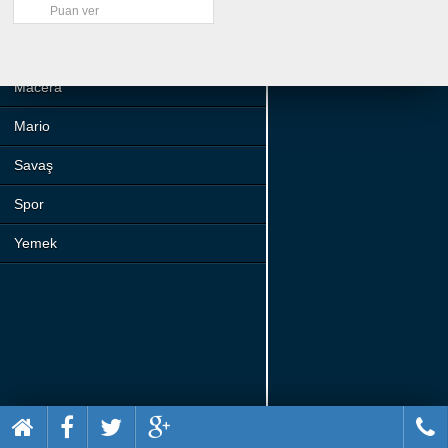
Beceri
Puan ver
Komik
Macera
Mario
Savaş
Spor
Yemek