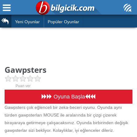
Ana Sayfa
Araba
Atasözleri
Yeni Oyunlar
Popüler Oyunlar
Bilardo
Bilmeceler
Barbie
Bulmacalar
Boyama
Deyimler
Gawpsters
Futbol
Duvar Yazıları
Çocuk
Puan ver
Angry Birds
Hızlı Okuma Testi
Oyuna Başla
Silah
Gawpsters çok eğlenceli bir zeka-beceri oyunu. Oyunda aynı
Hesaplamalar
türden gawpsterları MOUSE ile aralarında bir çizgi çizerek
Basketbol
Oyun
birayaraya getirmeye çalışacaksınız. Oyunda birbirinden değişik
Motor
gawpsterlar sizi bekliyor. Kolaylıklar, iyi eğlenceler dileriz.
Eğitim Haberleri