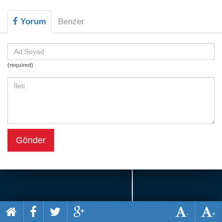
Beceri
Yorum
Benzer
Komik
Macera
Mario
(required)
Savaş
Spor
Yemek
Gönder
-
+