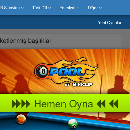
B Sınavları
Türk Dili
Edebiyat
Diğer
Yeni Oyunlar
tiketlenmiş başlıklar
ekiyor » Kurtarma Harekatı oyunu sitemizde bulabilirsiniz.Evinizde
bevyenleri ile bu » Kurtarma Harekatı oyununu keyif alarak
a neler var peki » Kurtarma Harekatı kız çocukları, erkek çocukları
lardan biri olma özelliğini korumaktadır.Bilgicik oyun portalında
Hemen Oyna