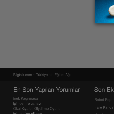
Bilgicik.com ~ Türkiye'nin Eğitim Ağı
En Son Yapılan Yorumlar
Son Ek
inek Kaçırmaca
Robot Pop
için
cemre cansız
Fare Kandı
Okul Kıyafeti Giydirme Oyunu
için
lamiye eliyeva