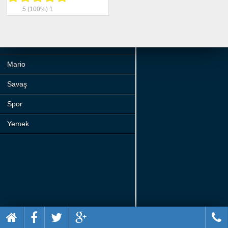
Beceri
5
(100%)
1
Komik
Macera
Mario
Savaş
Spor
Yemek