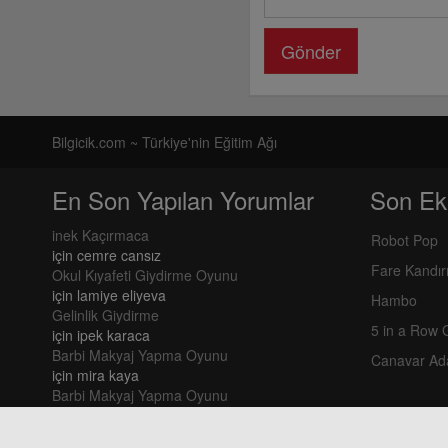
Gönder
Bilgicik.com ~ Türkiye'nin Eğitim Ağı
En Son Yapılan Yorumlar
Son Ek
inek Kaçırmaca
Robot Pop
için
cemre cansız
Fare Kandı
Okul Kıyafeti Giydirme Oyunu
için
lamiye eliyeva
Hambo
Gelinlik Giydirme
5 in a Row
için
ipek karaca
Barbi Makyaj Yapma Oyunu
Canavar Ad
için
mira kaya
Barbi Makyaj Yapma Oyunu
için
mira kaya