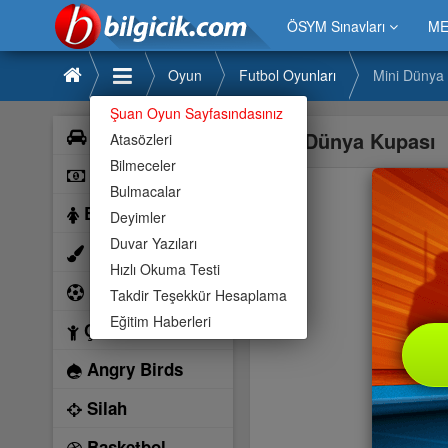
ÖSYM Sınavları
ME
Oyun
Futbol Oyunları
Mini Dünya
Şuan Oyun Sayfasındasınız
Araba
Mini Dünya Kupası
Atasözleri
Bilmeceler
Bilardo
Bulmacalar
Barbie
Deyimler
Duvar Yazıları
Boyama
Hızlı Okuma Testi
Futbol
Takdir Teşekkür Hesaplama
Eğitim Haberleri
Çocuk
Angry Birds
Silah
Basketbol