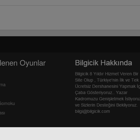
lenen Oyunlar
rma
 Gomoku
ası