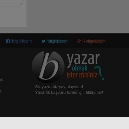
/bilgicikcom
/bilgicikcom
/+bilgicikcom