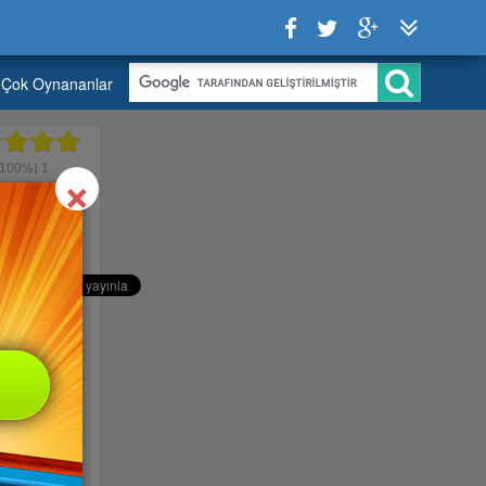
Çok Oynananlar
Close
×
100%)
1