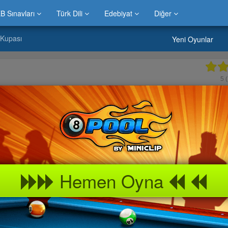
B Sınavları
Türk Dili
Edebiyat
Diğer
 Kupası
Yeni Oyunlar
5
(
Hemen Oyna