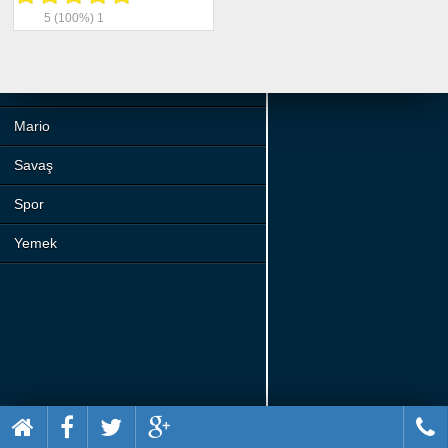
Beceri
5
(100%)
1
Komik
Macera
Mario
Savaş
Spor
Yemek