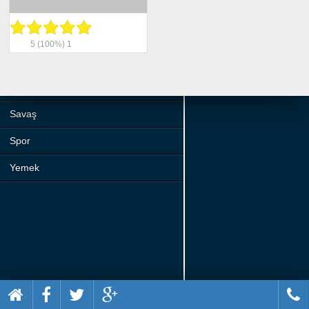
Beceri
Komik
5
(100%)
1
Macera
Mario
Savaş
Spor
Yemek