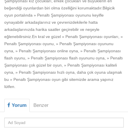
Şampiyonası kız çocukları, erkek çocukları ve büyüklerin en
Beceri
beğendiği oyunlardan biri olma özelliğini korumaktadır.Bilgicik
Komik
oyun portalında » Penaltı Şampiyonası oyununu keyifle
oynayabilir arkadaşlarınız ve çevrenizdekilerle hatta
Macera
arkadaşlarınızda harika saatler geçirebilir ve neşeyle
Mario
eğlenebilirsiniz.En kral ve güzel » Penaltı Şampiyonası oyunları, »
Penaltı Şampiyonası oyunu, » Penaltı Şampiyonası oyununu
Savaş
oyna, » Penaltı Şampiyonası online oyna, » Penaltı Şampiyonası
flash oyunu, » Penaltı Şampiyonası flash oyununu oyna, » Penaltı
Spor
Şampiyonası çok güzel bir oyun, » Penaltı Şampiyonası kaliteli
Yemek
oyna, » Penaltı Şampiyonası hızlı oyna, daha çok oyuna ulaşmak
bu » Penaltı Şampiyonası oyun gibi sitemizde arama yapınız
lütfen.
Yorum
Benzer