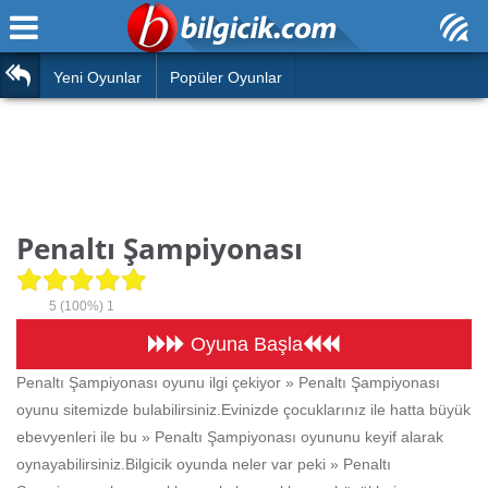
Ana Sayfa
Araba
Atasözleri
Yeni Oyunlar
Popüler Oyunlar
Bilardo
Bilmeceler
Barbie
Bulmacalar
Boyama
Deyimler
Penaltı Şampiyonası
Futbol
Duvar Yazıları
Çocuk
5
(100%)
1
Angry Birds
Hızlı Okuma Testi
Oyuna Başla
Silah
Penaltı Şampiyonası oyunu ilgi çekiyor » Penaltı Şampiyonası
Hesaplamalar
oyunu sitemizde bulabilirsiniz.Evinizde çocuklarınız ile hatta büyük
Basketbol
Oyun
ebevyenleri ile bu » Penaltı Şampiyonası oyununu keyif alarak
Motor
oynayabilirsiniz.Bilgicik oyunda neler var peki » Penaltı
Eğitim Haberleri